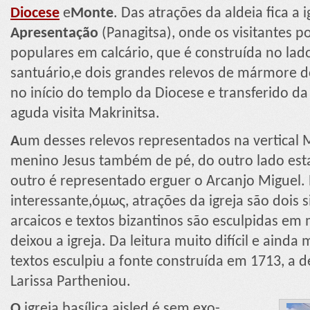
Diocese
e
Monte
. Das atrações da aldeia fica a 
Apresentação
(Panagitsa), onde os visitantes 
populares em calcário, que é construída no lad
santuário,e dois grandes relevos de mármore d
no início do templo da Diocese e transferido da
aguda visita Makrinitsa.
A
um desses relevos representados na vertical
menino Jesus também de pé, do outro lado est
outro é representado erguer o Arcanjo Miguel. 
interessante,όμως, atrações da igreja são dois 
arcaicos e textos bizantinos são esculpidas em
deixou a igreja. Da leitura muito difícil e ainda m
textos esculpiu a fonte construída em 1713, a 
Larissa Partheniou.
O
igreja basílica aisled é sem exo-