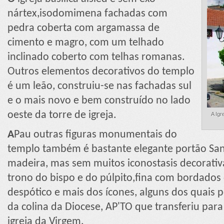
nártex,isodomimena fachadas com
pedra coberta com argamassa de
cimento e magro, com um telhado
inclinado coberto com telhas romanas.
Outros elementos decorativos do templo
é um leão, construiu-se nas fachadas sul
e o mais novo e bem construído no lado
oeste da torre de igreja.
A Igr
A
Pau outras figuras monumentais do
templo também é bastante elegante portão San
madeira, mas sem muitos iconostasis decorati
trono do bispo e do púlpito,fina com bordados 
despótico e mais dos ícones, alguns dos quais 
da colina da Diocese, AP'TO que transferiu pa
igreja da Virgem.