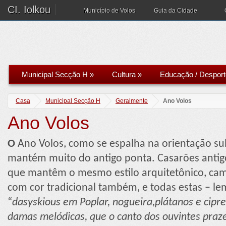
CI. Iolkou
Município de Volos
Guia da Cidade
Municipal Secção H
»
Cultura
»
Educação / Desport
Casa
Municipal Secção H
Geralmente
Ano Volos
Ano Volos
O
Ano Volos, como se espalha na orientação sul 
mantém muito do antigo ponta. Casarões antig
que mantêm o mesmo estilo arquitetônico, ca
com cor tradicional também, e todas estas – l
“
dasyskious em Poplar, nogueira,plátanos e cipr
damas melódicas, que o canto dos ouvintes praz