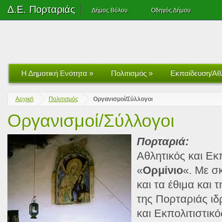
Δ.Ε. Πορταριάς
Δήμος Βόλου
Οδηγός Δήμου
Η Δημοτική Ενότητα
»
Πολιτισμός
»
Εκπαίδευση/Αθ
Αρχική
Πολιτισμός
Οργανισμοί/Σύλλογοι
Οργανισμοί/Σύλλογοι
Πορταριά:
Αθλητικός και Εκ
«
Ορμίνιο
«. Με σ
και τα έθιμα και 
της Πορταριάς ιδ
και Εκπολιτιστικ