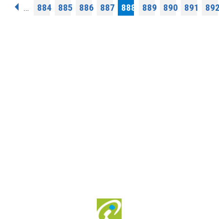
Pages
884
885
886
887
888
889
890
891
89
…