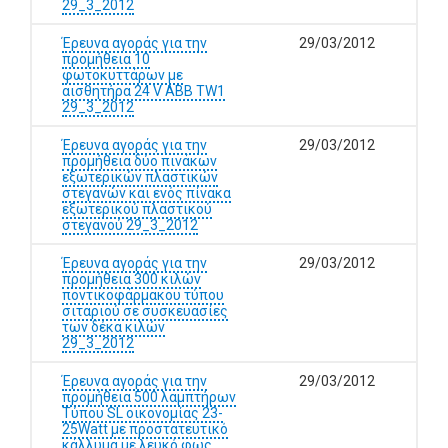
29_3_2012
Έρευνα αγοράς για την
29/03/2012
προμήθεια 10
φωτοκυττάρων με
αισθητήρα 24 V ABB TW1
29_3_2012
Έρευνα αγοράς για την
29/03/2012
προμήθεια δύο πινάκων
εξωτερικών πλαστικών
στεγανών και ενός πίνακα
εξωτερικού πλαστικού
στεγανού 29_3_2012
Έρευνα αγοράς για την
29/03/2012
προμήθεια 300 κιλών
ποντικοφάρμακου τύπου
σιταριού σε συσκευασίες
των δέκα κιλών
29_3_2012
Έρευνα αγοράς για την
29/03/2012
προμήθεια 500 λαμπτήρων
Τύπου SL οικονομίας 23-
25Watt με προστατευτικό
κάλλυμα με λευκό φως