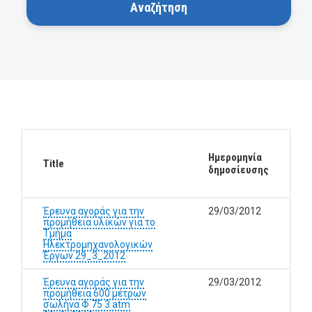
Ημερομηνία
Title
δημοσίευσης
Έρευνα αγοράς για την
29/03/2012
προμήθεια υλικών για το
Τμήμα
Ηλεκτρομηχανολογικών
Έργων 29_3_2012
Έρευνα αγοράς για την
29/03/2012
προμήθεια 600 μέτρων
σωλήνα Φ 75 3 atm