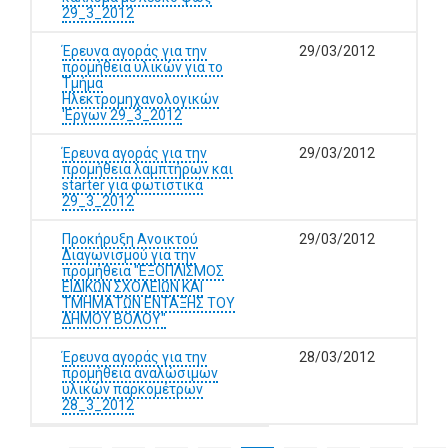
29_3_2012
Έρευνα αγοράς για την
29/03/2012
προμήθεια υλικών για το
Τμήμα
Ηλεκτρομηχανολογικών
'Εργων 29_3_2012
Έρευνα αγοράς για την
29/03/2012
προμήθεια λαμπτήρων και
starter για φωτιστικά
29_3_2012
Προκήρυξη Ανοικτού
29/03/2012
Διαγωνισμού για την
προμήθεια "ΕΞΟΠΛΙΣΜΟΣ
ΕΙΔΙΚΩΝ ΣΧΟΛΕΙΩΝ ΚΑΙ
ΤΜΗΜΑΤΩΝ ΕΝΤΑΞΗΣ ΤΟΥ
ΔΗΜΟΥ ΒΟΛΟΥ"
Έρευνα αγοράς για την
28/03/2012
προμήθεια αναλώσιμων
υλικών παρκομέτρων
28_3_2012