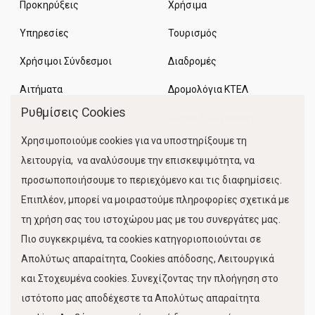
Προκηρύξεις
Χρήσιμα
Υπηρεσίες
Τουρισμός
Χρήσιμοι Σύνδεσμοι
Διαδρομές
Αιτήματα
Δρομολόγια ΚΤΕΛ
Ρυθμίσεις Cookies
Χώροι Στάθμευσης
Χρησιμοποιούμε cookies για να υποστηρίξουμε τη
Κίνηση Λιμένος
λειτουργία, να αναλύσουμε την επισκεψιμότητα, να
προσωποποιήσουμε το περιεχόμενο και τις διαφημίσεις.
Επιπλέον, μπορεί να μοιραστούμε πληροφορίες σχετικά με
τη χρήση σας του ιστοχώρου μας με του συνεργάτες μας.
Πιο συγκεκριμένα, τα cookies κατηγοριοποιούνται σε
Απολύτως απαραίτητα, Cookies απόδοσης, Λειτουργικά
και Στοχευμένα cookies. Συνεχίζοντας την πλοήγηση στο
FOLLOW US
ιστότοπο μας αποδέχεστε τα Απολύτως απαραίτητα