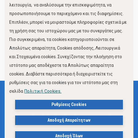
λειτουργία, να αναλύσουμε την επισκεψιμότητα, να
προσωποποιήσουμε το περιεχόμενο και τις διαφημίσεις.
Επιπλέον, μπορεί να μοιραστούμε πληροφορίες σχετικά με
τη χρήση σας του ιστοχώρου μας με του συνεργάτες μας.
Πιο συγκεκριμένα, τα cookies κατηγοριοποιούνται σε
Απολύτως απαραίτητα, Cookies απόδοσης, Λειτουργικά
και Στοχευμένα cookies. Συνεχίζοντας την πλοήγηση στο
FOLLOW US
ιστότοπο μας αποδέχεστε τα Απολύτως απαραίτητα
cookies. Διαβάστε περισσότερα ή διαχειριστείτε τις
ρυθμίσεις σας για τα cookies για τον ιστότοπο μας στη
σελίδα
Πολιτική Cookies.
Όροι Χρήσης
Πολιτική Προστασίας Προσωπικών Δεδομένων
Ρυθμίσεις Cookies
Δήλωση Προσβασιμότητας Ιστότοπου Δήμου Βόλου
Αποδοχή Απαραίτητων
Πολιτική Cookies
Αποδοχή Όλων