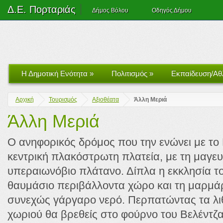
Δ.Ε. Πορταριάς
Δήμος Βόλου
Οδηγός Δήμου
Η Δημοτική Ενότητα
»
Πολιτισμός
»
Εκπαίδευση/Αθ
Αρχική
Τουρισμός
Αξιοθέατα
Άλλη Μεριά
Άλλη Μεριά
Ο ανηφορικός δρόμος που την ενώνει με το 
κεντρική πλακόστρωτη πλατεία, με τη μαγευτ
υπεραιωνόβιο πλάτανο. Δίπλα η εκκλησία τ
θαυμάσιο περιβάλλοντα χώρο και τη μαρμάρ
συνεχώς γάργαρο νερό. Περπατώντας τα λι
χωριού θα βρεθείς στο φούρνο του Βελέντζα