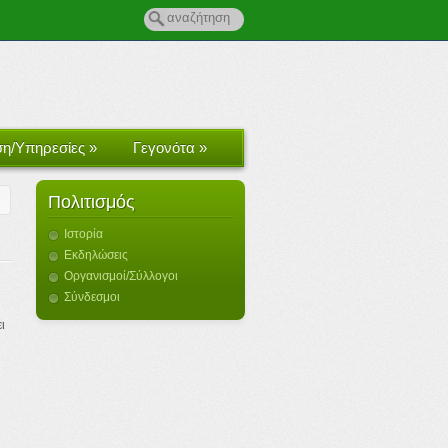
ση/Υπηρεσίες
»
Γεγονότα
»
Πολιτισμός
Ιστορία
Εκδηλώσεις
Οργανισμοί/Σύλλογοι
Σύνδεσμοι
ι