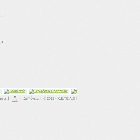
ς
»
ήστε
Δι
@
ύγεια
© 2013 - Κ.Ε.ΤΕ.Α.Θ