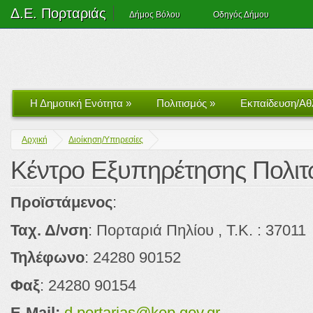
Δ.Ε. Πορταριάς
Δήμος Βόλου
Οδηγός Δήμου
Η Δημοτική Ενότητα
»
Πολιτισμός
»
Εκπαίδευση/Αθ
Αρχική
Διοίκηση/Υπηρεσίες
Κέντρο Εξυπηρέτησης Πολι
Προϊστάμενος
:
Ταχ. Δ/νση
: Πορταριά Πηλίου , Τ.Κ. : 37011
Τηλέφωνο
: 24280 90152
Φαξ
: 24280 90154
E-Mail:
d.portarias@kep.gov.gr