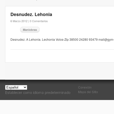
Desnudez. Lehonia
6 Marzo 2012 |
0 Comentarios
Maniobras
Desnudez. A Lehonia. Lechonia Volos-Zip 38500 24280 93479 mail@gym-
Conexión
Mapa del Sitio
Establecer como idioma predeterminado