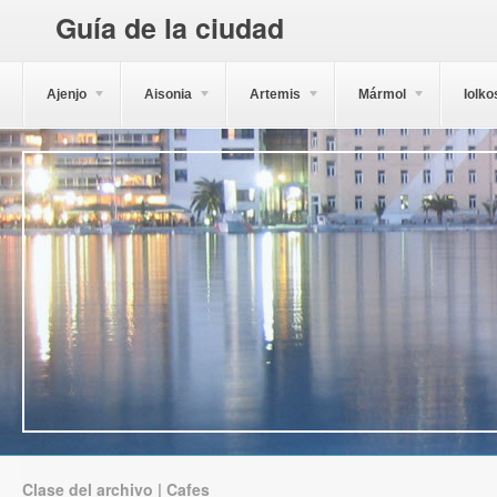
Guía de la ciudad
Ajenjo
Aisonia
Artemis
Mármol
Iolko
Clase del archivo | Cafes