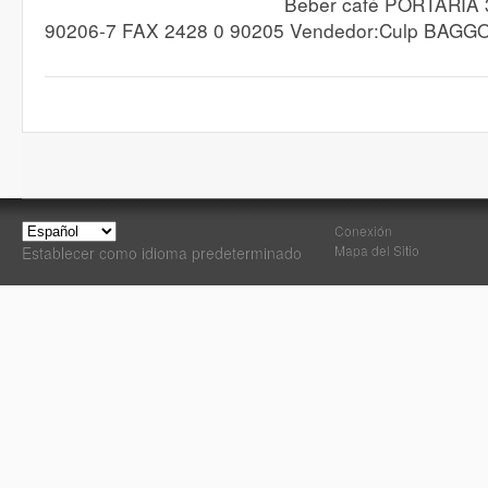
Beber café PORTARIA 
90206-7 FAX 2428 0 90205 Vendedor:Culp BAGGO
Conexión
Mapa del Sitio
Establecer como idioma predeterminado