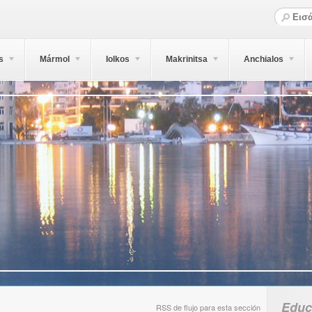
s
Mármol
Iolkos
Makrinitsa
Anchialos
Educ
RSS de flujo para esta sección