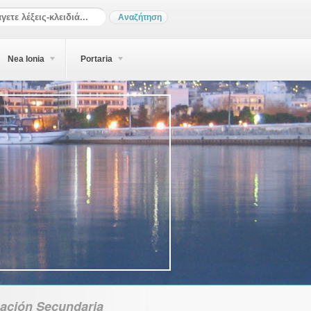
Nea Ionia
Portaria
ación Secundaria