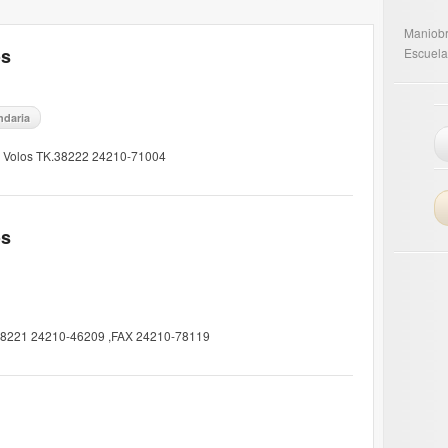
Maniob
os
Escuela
ndaria
str Volos TK.38222 24210-71004
os
K.38221 24210-46209 ,FAX 24210-78119