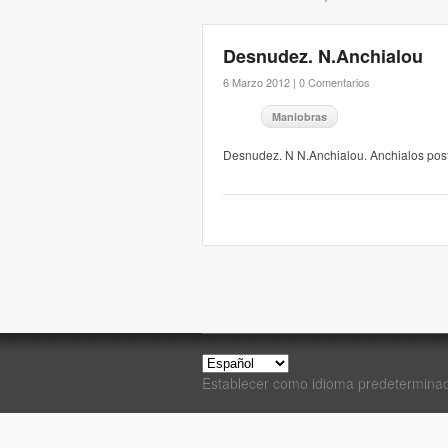
Desnudez. N.Anchialou
6 Marzo 2012 |
0 Comentarios
Maniobras
Desnudez. N N.Anchialou. Anchialos po
Establecer como idioma predetermina