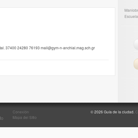
Maniob
Escuela
stal. 37400 24280 76193 mail@gym-n-anchial.mag.sch.gr
Conexión
© 2026 Guía de la ciudad.
C
Mapa del Sitio
do