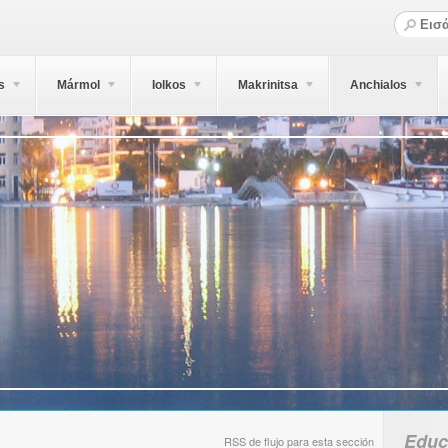
s
Mármol
Iolkos
Makrinitsa
Anchialos
Educ
RSS de flujo para esta sección