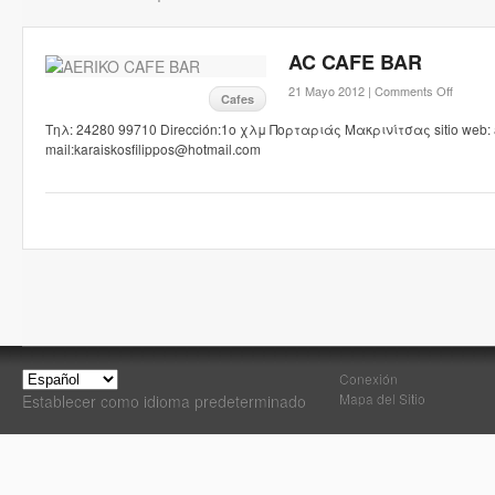
AC CAFE BAR
21 Mayo 2012 |
Comments Off
Cafes
Τηλ: 24280 99710 Dirección:1ο χλμ Πορταριάς Μακρινίτσας sitio web: ae
mail:karaiskosfilippos@hotmail.com
Conexión
Mapa del Sitio
Establecer como idioma predeterminado