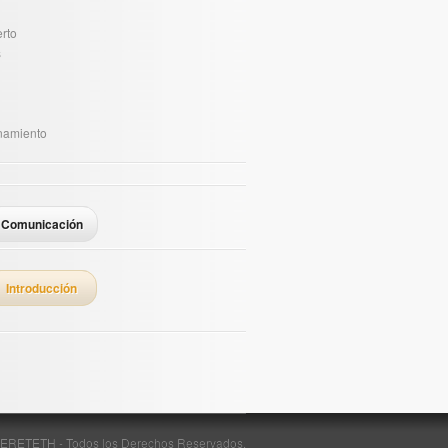
rto
s
namiento
Comunicación
Introducción
ERETETH - Todos los Derechos Reservados.