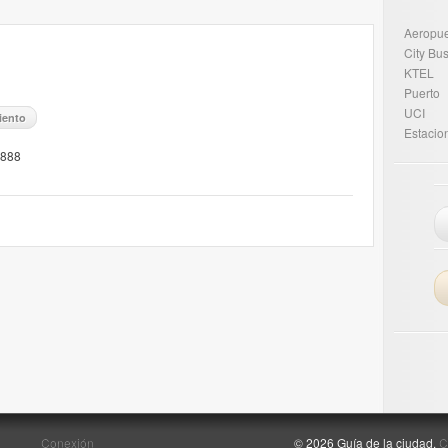
Aeropue
City Bu
KTEL
Puerto
UCI
iento
Estacio
8888
Conexión
© 2026 Guía de la ciudad.
C