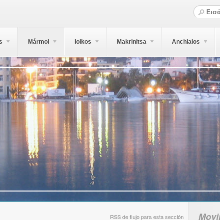
s
Mármol
Iolkos
Makrinitsa
Anchialos
Movi
RSS de flujo para esta sección