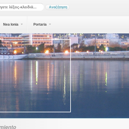
Nea Ionia
Portaria
miento