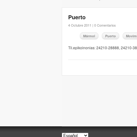
Puerto
4 Octubre 2011 |
0 Comentarios
Mármol
Puerto
Movim
Til.epikoinonias: 24210-28888, 24210-3