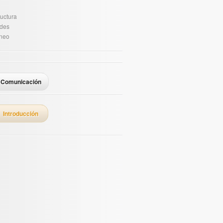
ructura
ades
áneo
Comunicación
Introducción