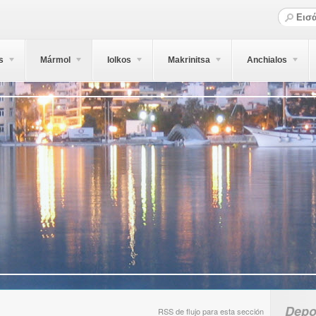
s
Mármol
Iolkos
Makrinitsa
Anchialos
Depo
RSS de flujo para esta sección