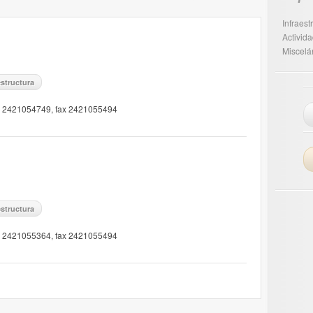
Infraest
Activid
Miscel
estructura
o: 2421054749, fax 2421055494
estructura
o: 2421055364, fax 2421055494