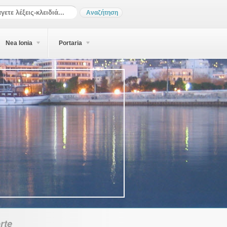
Nea Ionia
Portaria
rte