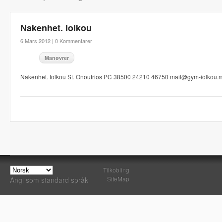
Nakenhet. Iolkou
6 Mars 2012 |
0 Kommentarer
Manøvrer
Nakenhet. Iolkou St. Onoufrios PC 38500 24210 46750 mail@gym-iolkou.m
Tilkobling
SiteMap
Angi som standard språk