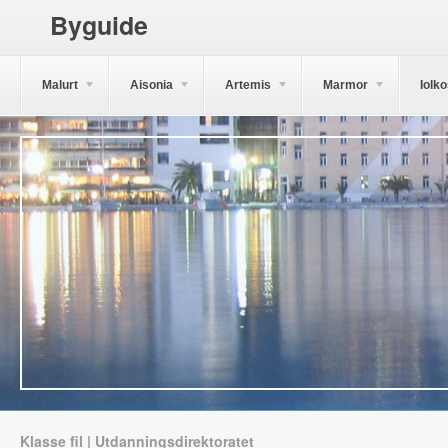
Byguide
Malurt
Aisonia
Artemis
Marmor
Iolk
Klasse fil | Utdanningsdirektoratet