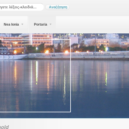
Nea Ionia
Portaria
old