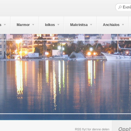
s
Marmor
Iolkos
Makrinitsa
Anchialos
Opph
RSS flyt for denne delen