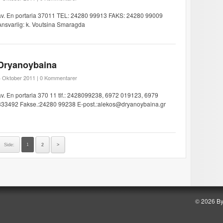
av. En portaria 37011 TEL: 24280 99913 FAKS: 24280 99009
Ansvarlig: k. Voutsina Smaragda
Dryanoybaina
4 Oktober 2011 |
0 Kommentarer
av. En portaria 370 11 tlf.: 2428099238, 6972 019123, 6979
333492 Fakse.:24280 99238 E-post.:alekos@dryanoybaina.gr
Side:
1
2
>
© 2026 B