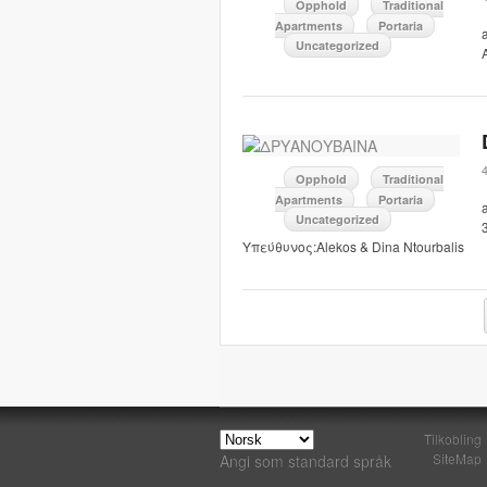
Opphold
Traditional
Apartments
Portaria
Uncategorized
Opphold
Traditional
Apartments
Portaria
Uncategorized
Υπεύθυνος:Alekos & Dina Ntourbalis
Tilkobling
SiteMap
Angi som standard språk