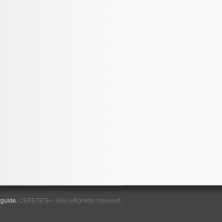
yguide.
CERETETH - Alle rettigheter reservert.