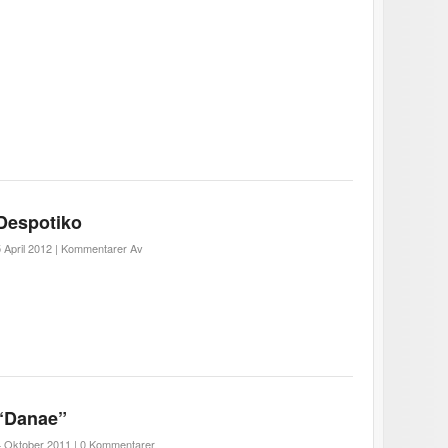
Despotiko
 April 2012 |
Kommentarer Av
“Danae”
4 Oktober 2011 |
0 Kommentarer