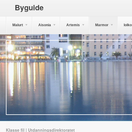
Byguide
Malurt
Aisonia
Artemis
Marmor
Iolk
Klasse fil | Utdanningsdirektoratet