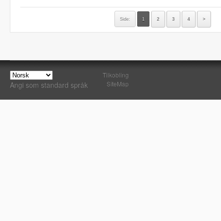
Side:
1
2
3
4
>
Tilkobling
SiteMap
Angi som standard språk