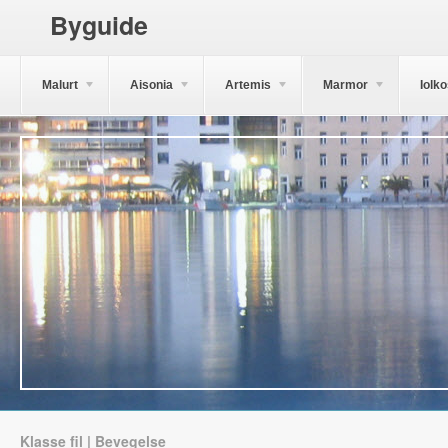
Byguide
Malurt
Aisonia
Artemis
Marmor
Iolk
Klasse fil | Bevegelse