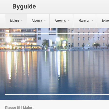
Byguide
Malurt
Aisonia
Artemis
Marmor
Iolk
Klasse fil | Malurt