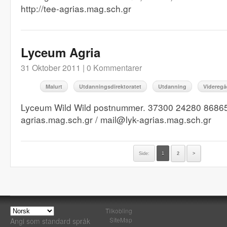
http://tee-agrias.mag.sch.gr
Lyceum Agria
31 Oktober 2011 |
0 Kommentarer
Malurt
Utdanningsdirektoratet
Utdanning
Videregå
Lyceum Wild Wild postnummer. 37300 24280 86865 h
agrias.mag.sch.gr / mail@lyk-agrias.mag.sch.gr
Side:
1
2
>
Tilkobling
SiteMap
Angi som standard språk