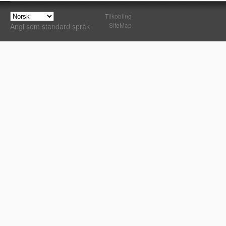
Tilkobling
SiteMap
Angi som standard språk