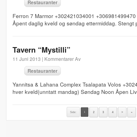
Restauranter
Ferron 7 Marmor +302421034001 +306981499470
Åpent daglig kveld og søndag ettermiddag. Stengt 
Tavern “Mystilli”
11 Juni 2013 |
Kommentarer Av
Restauranter
Yannitsa & Lahana Complex Tsalapata Volos +302
hver kveld(unntatt mandag) Søndag Noon Åpen Li
Side:
1
2
3
4
>
»