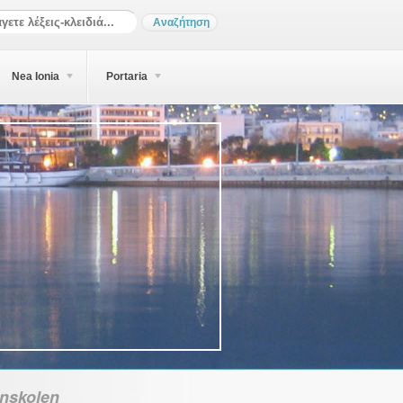
Nea Ionia
Portaria
nskolen