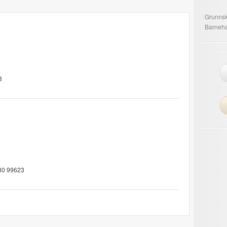
Grunnsk
Barneh
3
80 99623