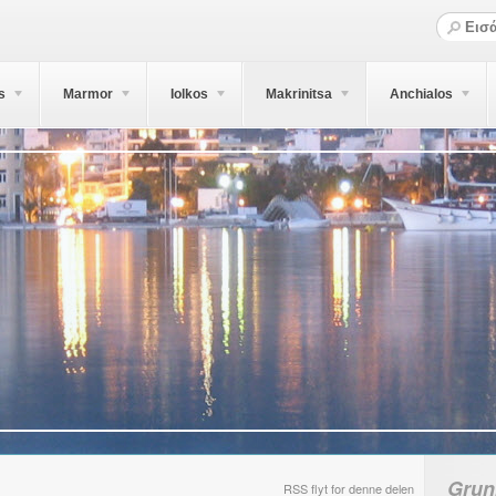
s
Marmor
Iolkos
Makrinitsa
Anchialos
Grun
RSS flyt for denne delen