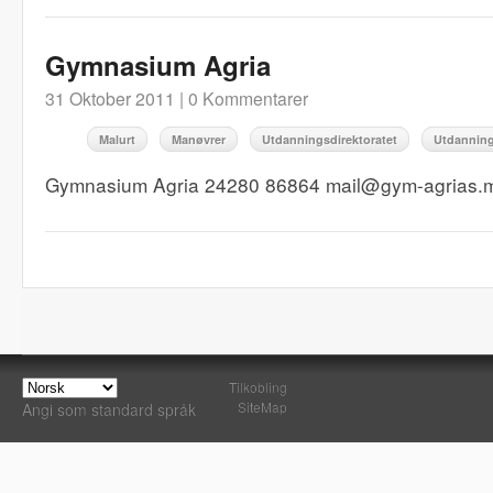
Gymnasium Agria
31 Oktober 2011 |
0 Kommentarer
Malurt
Manøvrer
Utdanningsdirektoratet
Utdannin
Gymnasium Agria 24280 86864 mail@gym-agrias.m
Tilkobling
SiteMap
Angi som standard språk