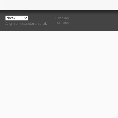
Tilkobling
SiteMap
Angi som standard språk