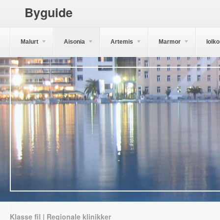
Byguide
Malurt
Aisonia
Artemis
Marmor
Iolk
Klasse fil | Regionale klinikker