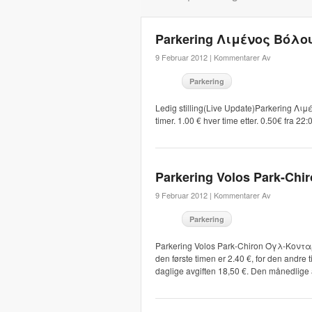
Parkering Λιμένος Βόλο
9 Februar 2012 |
Kommentarer Av
Parkering
Ledig stilling(Live Update)Parkering Λ
timer. 1.00 € hver time etter. 0.50€ fra 2
Parkering Volos Park-Chi
9 Februar 2012 |
Kommentarer Av
Parkering
Parkering Volos Park-Chiron Όγλ-Κονταρά
den første timen er 2.40 €, for den andre 
daglige avgiften 18,50 €. Den månedlige a