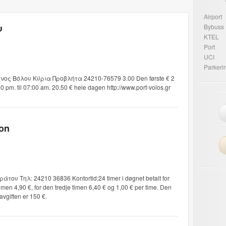
Airport
υ
Bybuss
KTEL
Port
UCI
Parkeri
ιμένος Βόλου Κύρια Προβλήτα 24210-76579 3.00 Den første € 2
2:00 pm. til 07:00 am. 20.50 € hele dagen http://www.port-volos.gr
ron
του Τηλ: 24210 36836 Kontortid:24 timer i døgnet betalt for
timen 4,90 €, for den tredje timen 6,40 € og 1,00 € per time. Den
vgiften er 150 €.