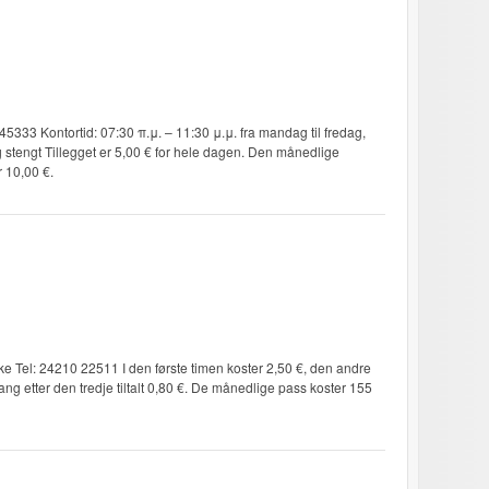
5333 Kontortid: 07:30 π.μ. – 11:30 μ.μ. fra mandag til fredag,
engt Tillegget er 5,00 € for hele dagen. Den månedlige
r 10,00 €.
ke Tel: 24210 22511 I den første timen koster 2,50 €, den andre
ang etter den tredje tiltalt 0,80 €. De månedlige pass koster 155