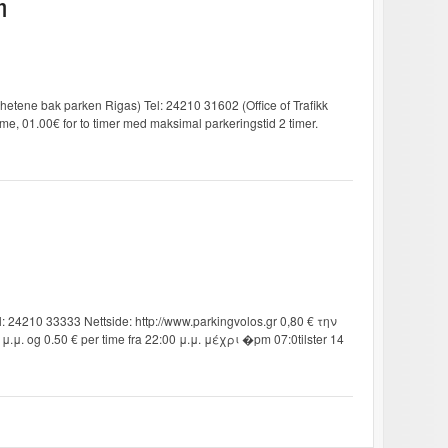
η
ene bak parken Rigas) Tel: 24210 31602 (Office of Trafikk
ime, 01.00€ for to timer med maksimal parkeringstid 2 timer.
: 24210 33333 Nettside: http://www.parkingvolos.gr 0,80 € την
.μ. og 0.50 € per time fra 22:00 μ.μ. μέχρι �pm 07:0tilster 14