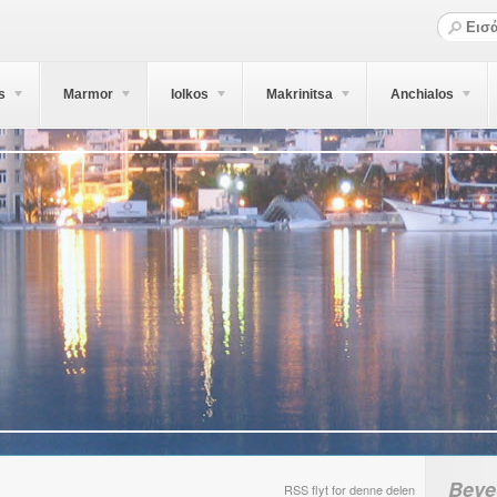
s
Marmor
Iolkos
Makrinitsa
Anchialos
Beve
RSS flyt for denne delen