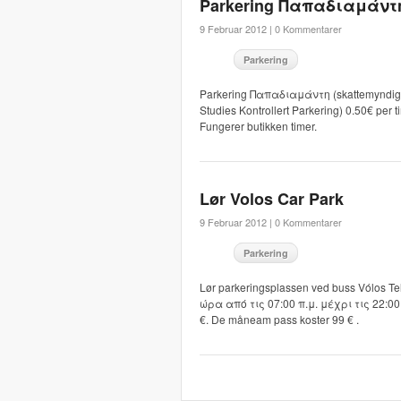
Parkering Παπαδιαμάντ
9 Februar 2012 |
0 Kommentarer
Parkering
Parkering Παπαδιαμάντη (skattemyndighet
Studies Kontrollert Parkering) 0.50€ per t
Fungerer butikken timer.
Lør Volos Car Park
9 Februar 2012 |
0 Kommentarer
Parkering
Lør parkeringsplassen ved buss Vólos Tel
ώρα από τις 07:00 π.μ. μέχρι τις 22:00 μ
€. De måneam pass koster 99 € .