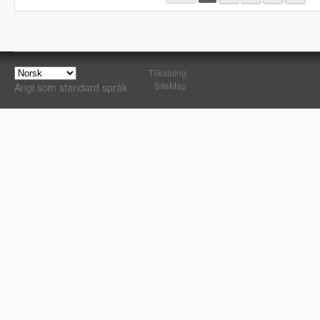
Tilkobling
SiteMap
Angi som standard språk