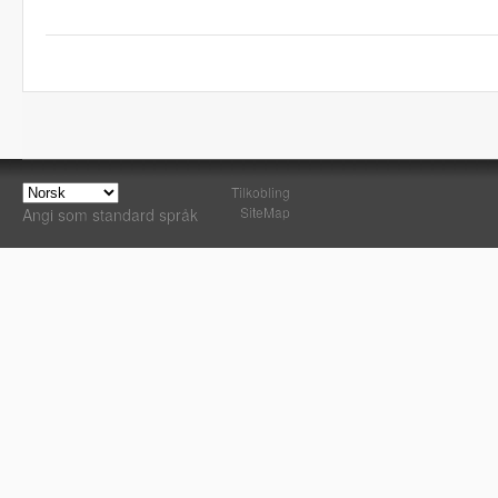
Tilkobling
SiteMap
Angi som standard språk