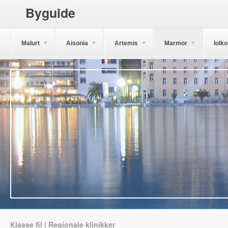
Byguide
Malurt
Aisonia
Artemis
Marmor
Iolk
Klasse fil | Regionale klinikker