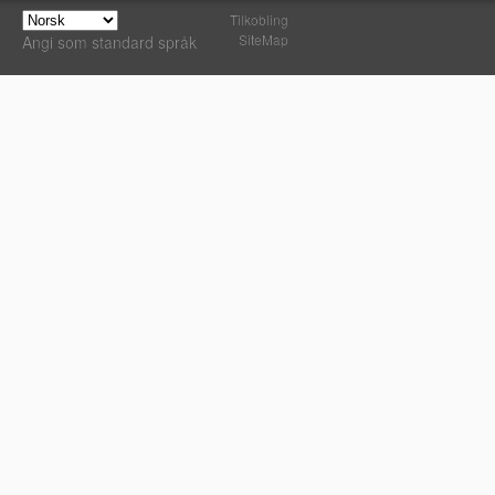
Tilkobling
SiteMap
Angi som standard språk