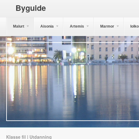
Byguide
Malurt
Aisonia
Artemis
Marmor
Iolk
Klasse fil | Utdanning