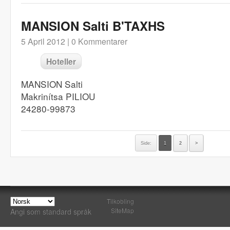
MANSION Salti B'TAXHS
5 April 2012 |
0 Kommentarer
Hoteller
MANSION Salti
Makrinítsa PILIOU
24280-99873
Side:
1
2
>
Tilkobling
SiteMap
Angi som standard språk