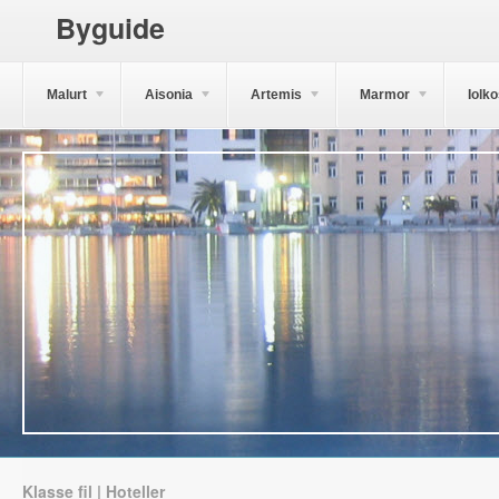
Byguide
Malurt
Aisonia
Artemis
Marmor
Iolk
Klasse fil | Hoteller