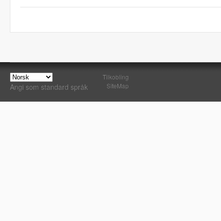
Tilkobling
SiteMap
Angi som standard språk