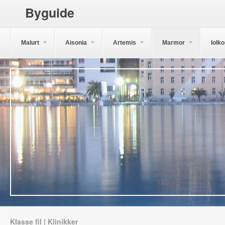
Byguide
Malurt
Aisonia
Artemis
Marmor
Iolk
Klasse fil | Klinikker