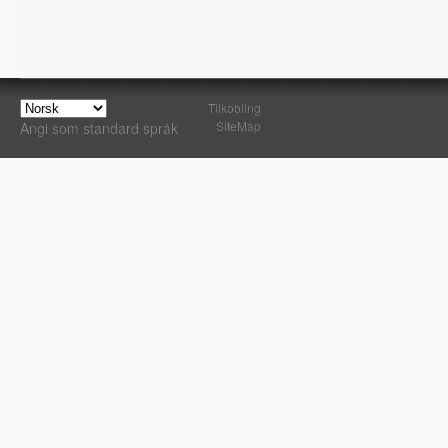
Tilkobling
SiteMap
Angi som standard språk