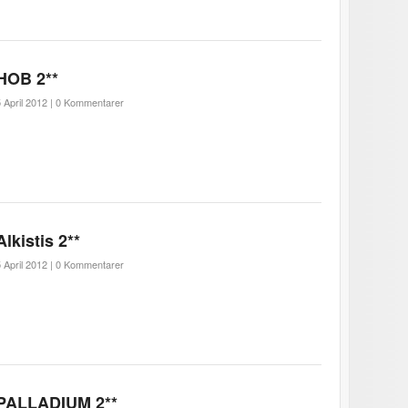
HOB 2**
 April 2012 |
0 Kommentarer
Alkistis 2**
 April 2012 |
0 Kommentarer
PALLADIUM 2**