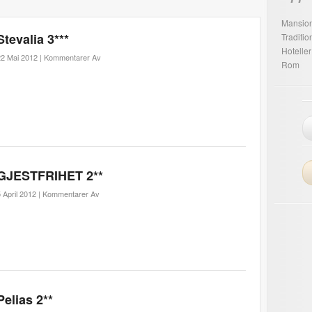
Mansio
Stevalia 3***
Traditi
Hoteller
2 Mai 2012 |
Kommentarer Av
Rom
GJESTFRIHET 2**
 April 2012 |
Kommentarer Av
Pelias 2**