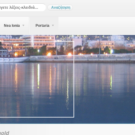
Nea Ionia
Portaria
old