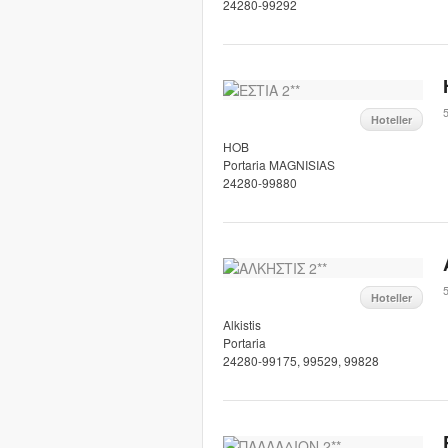
24280-99292
5
Hoteller
HOB
Portaria MAGNISIAS
24280-99880
5
Hoteller
Alkistis
Portaria
24280-99175, 99529, 99828