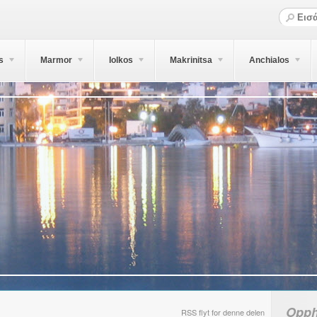
s
Marmor
Iolkos
Makrinitsa
Anchialos
Opph
RSS flyt for denne delen