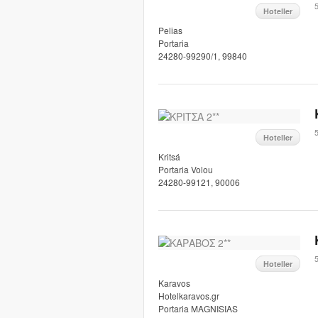
5
Hoteller
Pelias
Portaria
24280-99290/1, 99840
5
Hoteller
Kritsá
Portaria Volou
24280-99121, 90006
5
Hoteller
Karavos
Hotelkaravos.gr
Portaria MAGNISIAS