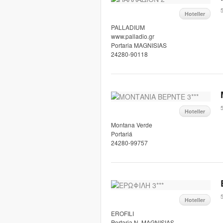
5
Hoteller
PALLADIUM
www.palladio.gr
Portaria MAGNISIAS
24280-90118
5
Hoteller
Montana Verde
Portariá
24280-99757
5
Hoteller
EROFILI
Portaria N. MAGNISIAS