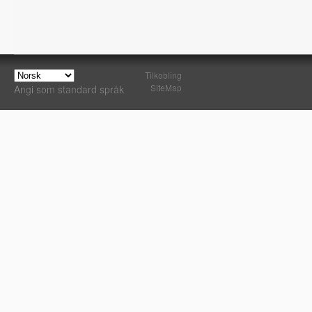
Tilkobling
SiteMap
Angi som standard språk