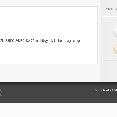
Manoeu
s-Zip 38500 24280 93479 mail@gym-k-lechon.mag.sch.gr
ng
© 2026 City Gu
ap