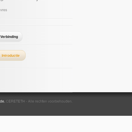
vres
Verbinding
Introductie
ide.
CERETETH - Alle rechten voorbehouden.