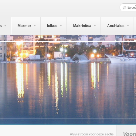
s
Marmer
Iolkos
Makrinitsa
Anchialos
Voor
RSS-stroom voor deze sectie