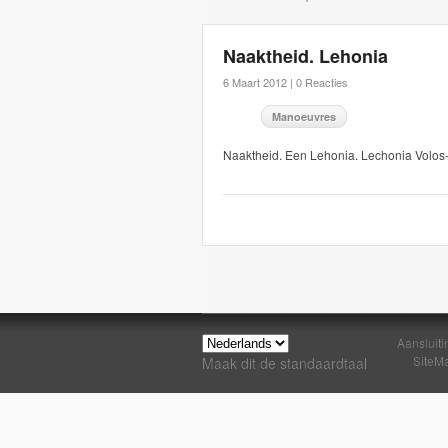
Naaktheid. Lehonia
6 Maart 2012 |
0 Reacties
Manoeuvres
Naaktheid. Een Lehonia. Lechonia Volo
Aansluiti
SiteM
Maak dit de standaardtaal