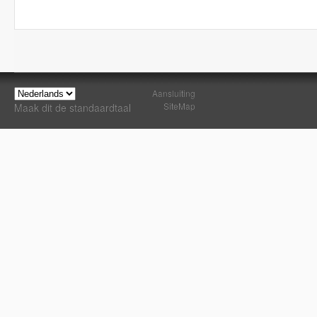
Aansluiting
SiteMap
Maak dit de standaardtaal