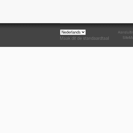
Aansluiti
SiteM
Maak dit de standaardtaal