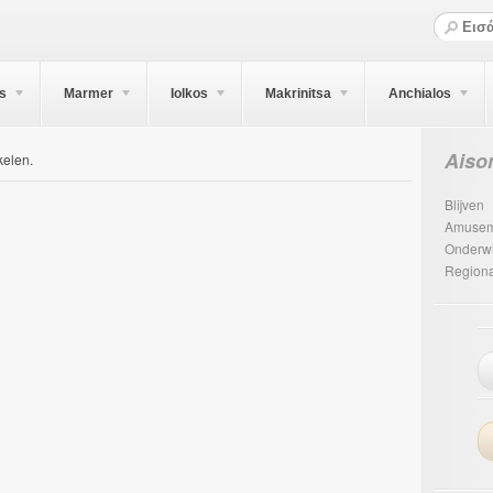
s
Marmer
Iolkos
Makrinitsa
Anchialos
Aiso
kelen.
Blijven
Amusem
Onderwi
Regiona