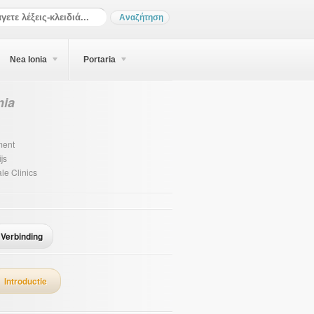
Nea Ionia
Portaria
nia
ent
js
le Clinics
Verbinding
Introductie