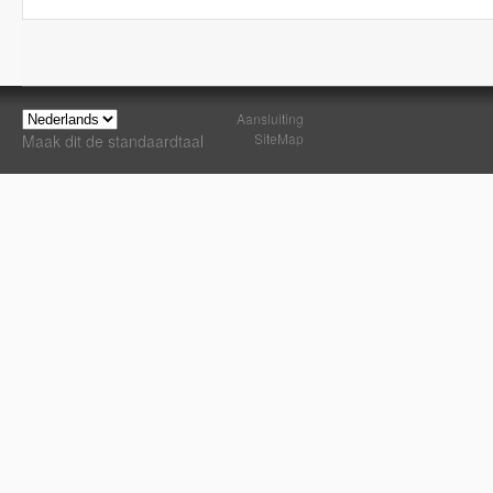
Aansluiting
SiteMap
Maak dit de standaardtaal