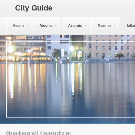
City Guide
Alsem
Aisonia
Artemis
Marmer
Iolk
Class-bestand | Kleuterscholen