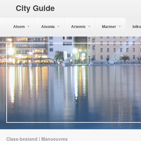
City Guide
Alsem
Aisonia
Artemis
Marmer
Iolk
Class-bestand | Manoeuvres