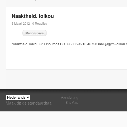
Naaktheid. Iolkou
6 Maart 2012 |
0 Reacties
Manoeuvres
Naaktheid. Iolkou St. Onoufrios PC 38500 24210 46750 mail@gym-iolkou.
Aansluiting
SiteMap
Maak dit de standaardtaal