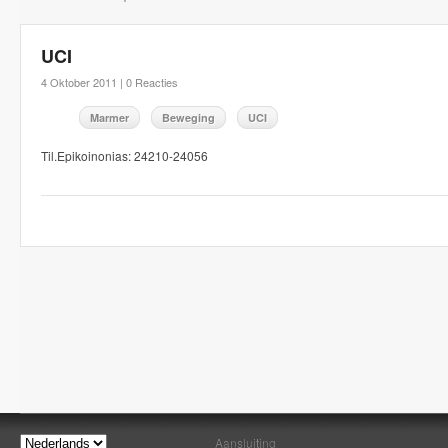
UCI
4 Oktober 2011 |
0 Reacties
Marmer
Beweging
UCI
Til.Epikoinonias: 24210-24056
Aansluiting