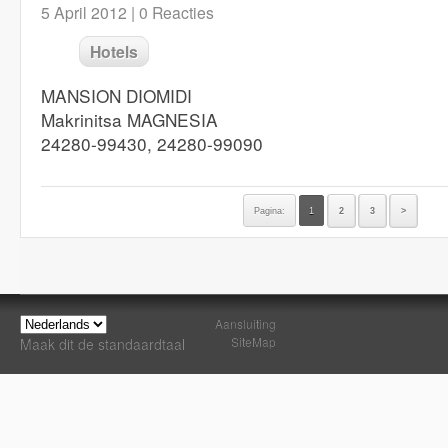
5 April 2012 |
0 Reacties
Hotels
MANSION DIOMIDI
Makrinitsa MAGNESIA
24280-99430, 24280-99090
Pagina:
1
2
3
>
Aansluiting
SiteMap
Maak dit de standaardtaal