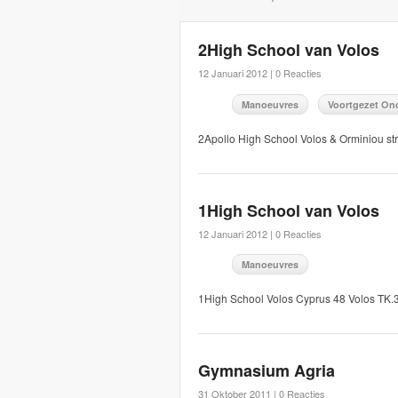
2High School van Volos
12 Januari 2012 |
0 Reacties
Manoeuvres
Voortgezet On
2Apollo High School Volos & Orminiou 
1High School van Volos
12 Januari 2012 |
0 Reacties
Manoeuvres
1High School Volos Cyprus 48 Volos T
Gymnasium Agria
31 Oktober 2011 |
0 Reacties