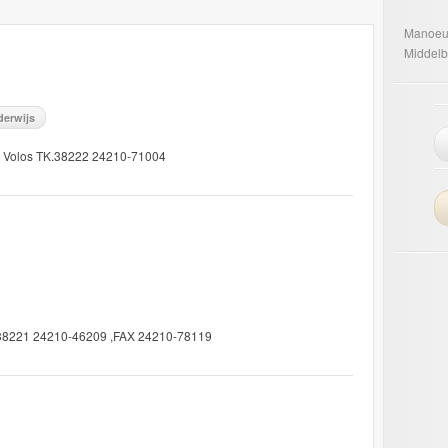
Manoeu
Middelb
derwijs
str Volos TK.38222 24210-71004
K.38221 24210-46209 ,FAX 24210-78119