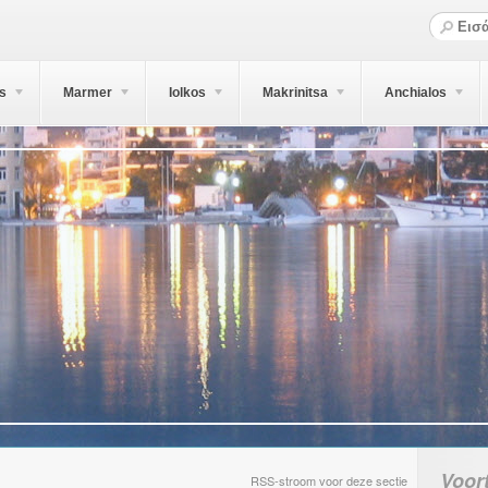
s
Marmer
Iolkos
Makrinitsa
Anchialos
Voor
RSS-stroom voor deze sectie