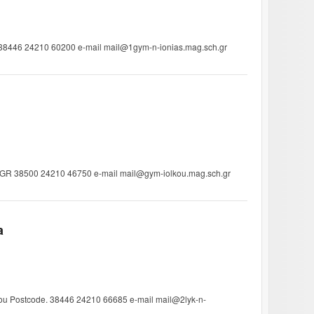
K 38446 24210 60200 e-mail mail@1gym-n-ionias.mag.sch.gr
os GR 38500 24210 46750 e-mail mail@gym-iolkou.mag.sch.gr
a
ou Postcode. 38446 24210 66685 e-mail mail@2lyk-n-