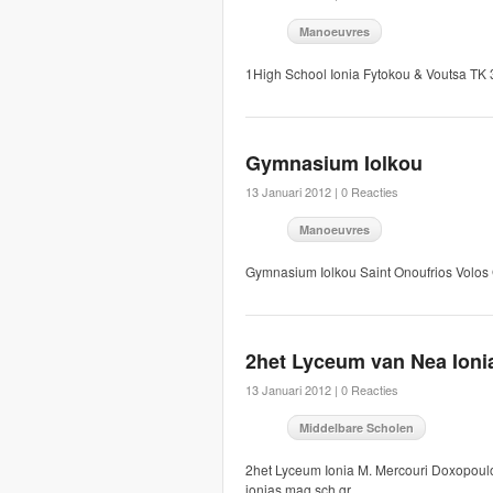
Manoeuvres
1High School Ionia Fytokou & Voutsa T
Gymnasium Iolkou
13 Januari 2012 |
0 Reacties
Manoeuvres
Gymnasium Iolkou Saint Onoufrios Vol
2het Lyceum van Nea Ioni
13 Januari 2012 |
0 Reacties
Middelbare Scholen
2het Lyceum Ionia M. Mercouri Doxopoul
ionias.mag.sch.gr