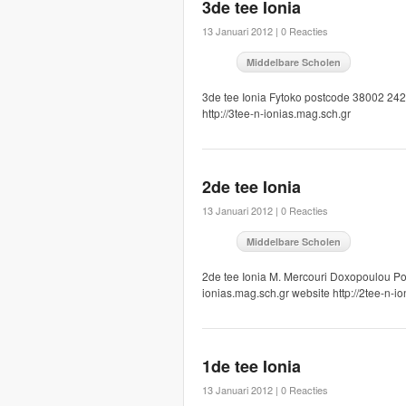
3de tee Ionia
13 Januari 2012 |
0 Reacties
Middelbare Scholen
3de tee Ionia Fytoko postcode 38002 24
http://3tee-n-ionias.mag.sch.gr
2de tee Ionia
13 Januari 2012 |
0 Reacties
Middelbare Scholen
2de tee Ionia M. Mercouri Doxopoulou P
ionias.mag.sch.gr website http://2tee-n-i
1de tee Ionia
13 Januari 2012 |
0 Reacties