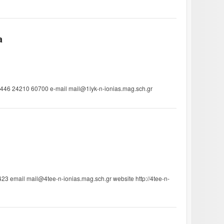
a
8446 24210 60700 e-mail mail@1lyk-n-ionias.mag.sch.gr
23 email mail@4tee-n-ionias.mag.sch.gr website http://4tee-n-