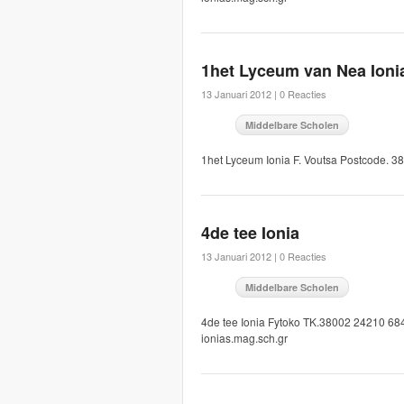
1het Lyceum van Nea Ioni
13 Januari 2012 |
0 Reacties
Middelbare Scholen
1het Lyceum Ionia F. Voutsa Postcode. 3
4de tee Ionia
13 Januari 2012 |
0 Reacties
Middelbare Scholen
4de tee Ionia Fytoko TK.38002 24210 684
ionias.mag.sch.gr