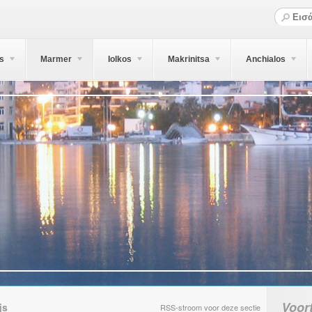
s
Marmer
Iolkos
Makrinitsa
Anchialos
Voor
js
RSS-stroom voor deze sectie