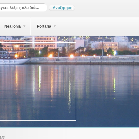
Nea Ionia
Portaria
en