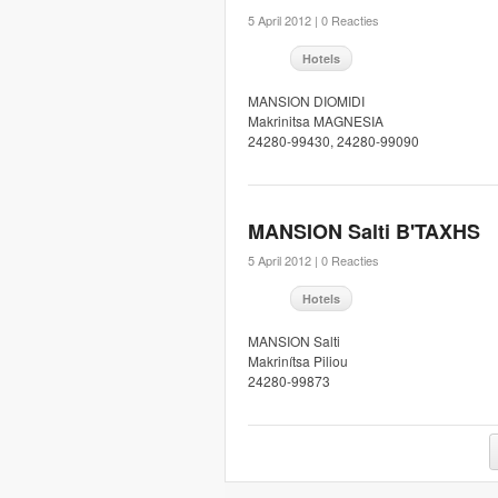
5 April 2012 |
0 Reacties
Hotels
MANSION DIOMIDI
Makrinitsa MAGNESIA
24280-99430, 24280-99090
MANSION Salti B'TAXHS
5 April 2012 |
0 Reacties
Hotels
MANSION Salti
Makrinítsa Piliou
24280-99873