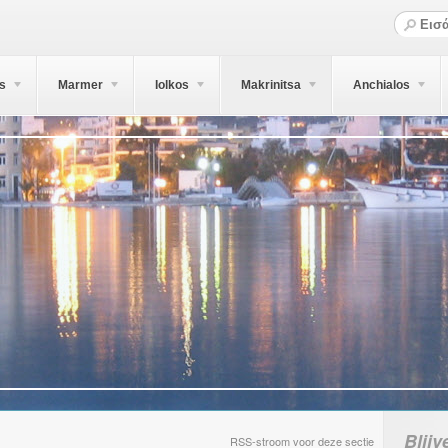
s
Marmer
Iolkos
Makrinitsa
Anchialos
Blijv
RSS-stroom voor deze sectie