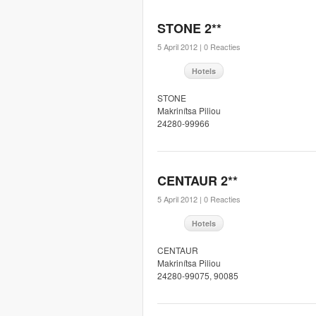
STONE 2**
5 April 2012 |
0 Reacties
Hotels
STONE
Makrinítsa Piliou
24280-99966
CENTAUR 2**
5 April 2012 |
0 Reacties
Hotels
CENTAUR
Makrinítsa Piliou
24280-99075, 90085