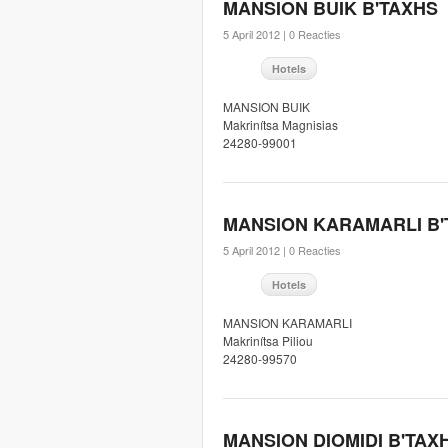
MANSION BUIK B'TAXHS
5 April 2012 |
0 Reacties
Hotels
MANSION BUIK
Makrinítsa Magnisias
24280-99001
MANSION KARAMARLI B'
5 April 2012 |
0 Reacties
Hotels
MANSION KARAMARLI
Makrinítsa Piliou
24280-99570
MANSION DIOMIDI B'TAX