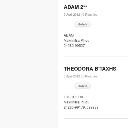
ADAM 2**
5 April 2012 |
0 Reacties
Hotels
ADAM
Makrinítsa Piliou
24280-99527
THEODORA B'TAXHS
5 April 2012 |
0 Reacties
Hotels
THEODORA
Makrinítsa Piliou
24280-99179, 099989