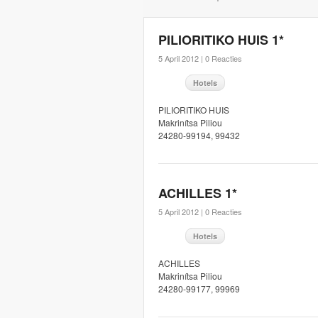
PILIORITIKO HUIS 1*
5 April 2012 |
0 Reacties
Hotels
PILIORITIKO HUIS
Makrinítsa Piliou
24280-99194, 99432
ACHILLES 1*
5 April 2012 |
0 Reacties
Hotels
ACHILLES
Makrinítsa Piliou
24280-99177, 99969