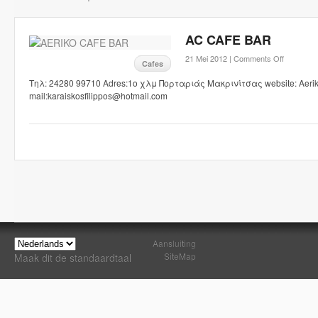
AC CAFE BAR
21 Mei 2012 |
Comments Off
Cafes
Τηλ: 24280 99710 Adres:1ο χλμ Πορταριάς Μακρινίτσας website: Aeriko
mail:karaiskosfilippos@hotmail.com
Aansluiting
SiteMap
Maak dit de standaardtaal