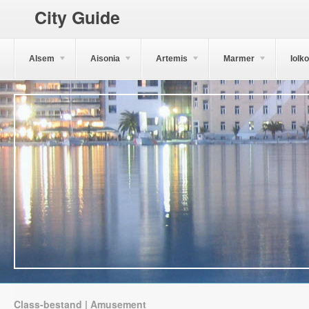
City Guide
Alsem
Aisonia
Artemis
Marmer
Iolk
Class-bestand | Amusement