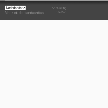
Aansluiting
SiteMap
Maak dit de standaardtaal