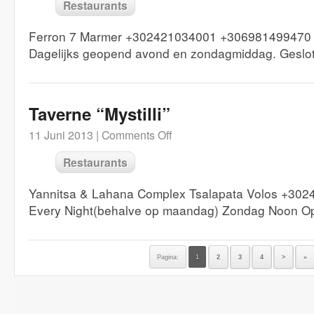
Restaurants
Ferron 7 Marmer +302421034001 +306981499470
Dagelijks geopend avond en zondagmiddag. Geslo
Taverne “Mystilli”
11 Juni 2013 |
Comments Off
Restaurants
Yannitsa & Lahana Complex Tsalapata Volos +30
Every Night(behalve op maandag) Zondag Noon Op
Pagina:
1
2
3
4
>
»