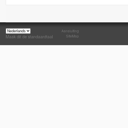
Aansluiting
SiteMap
Maak dit de standaardtaal