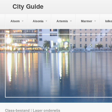
City Guide
Alsem
Aisonia
Artemis
Marmer
Iolk
Class-bestand | Lager onderwijs