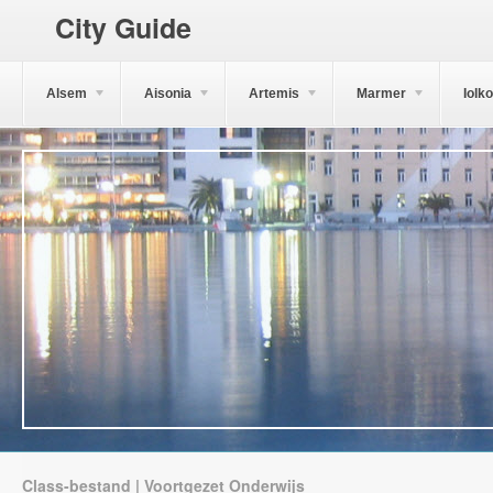
City Guide
Alsem
Aisonia
Artemis
Marmer
Iolk
Class-bestand | Voortgezet Onderwijs