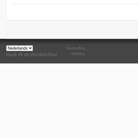
Aansluiting
SiteMap
Maak dit de standaardtaal