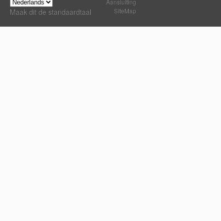
Aansluiting
SiteMap
Maak dit de standaardtaal