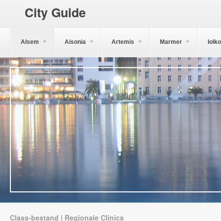
City Guide
Alsem
Aisonia
Artemis
Marmer
Iolk
Class-bestand | Regionale Clinics